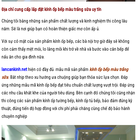
Địa chỉ cung cấp lắp đặt kính ốp bếp màu trắng sữa uy tín
Chúng tôi bằng những sản phẩm chất lượng và kinh nghiệm thi công lâu
năm. Sẽ là nơi giúp bạn có hoàn thiện giấc mơ còn ấp ủ.
Với sự có mặt của sản phẩm kính ốp bếp, các bà nội trợ giờ đây sẽ không
còn cảm thấy mệt mỏi, lo lắng mỗi khi trở về nhà và bước vào căn bếp để
nấu ăn cho gia đình nữa.
lancankinh.net
hiện có đầy đủ mẫu mã sản phẩm
kính ốp bếp màu trắng
sữa
.
Bắt nhịp theo xu hướng ưa chuộng giúp bạn thỏa sức lựa chọn. Đáp
ứng những mẫu mã kính ốp bếp đạt tiêu chuẩn chất lượng vượt trội. Đáp ứng
các nhu cầu khắt khe của người tiêu dùng. Bên cạnh đó chúng tôi cũng nhận
thi công các sản phẩm kính ốp tường bếp, kính ốp tủ bếp, bảo đảm đúng kỹ
thuật, đúng tiến độ hợp đồng với chi phí phải chăng cùng chế độ bảo hành
chuyên nghiệp