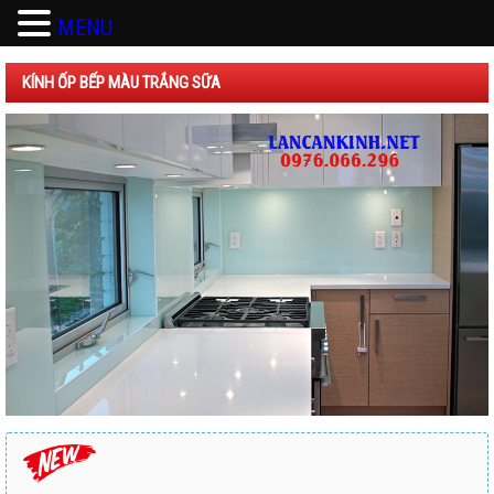
MENU
KÍNH ỐP BẾP MÀU TRẮNG SỮA