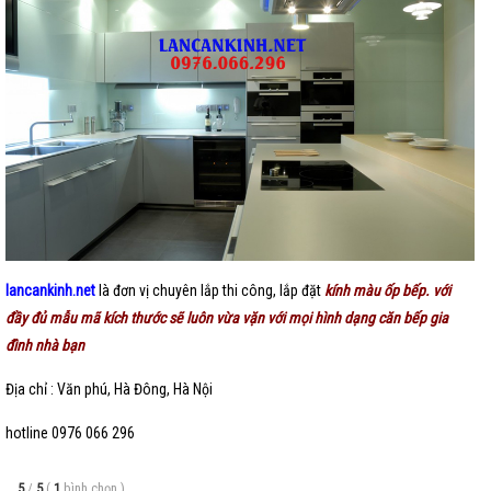
lancankinh.net
là đơn vị chuyên lắp thi công, lắp đặt
kính màu ốp bếp
. với
đầy đủ mẫu mã kích thước sẽ luôn vừa vặn với mọi hình dạng căn bếp gia
đình nhà bạn
Địa chỉ : Văn phú, Hà Đông, Hà Nội
hotline 0976 066 296
5
/
5
(
1
bình chọn
)