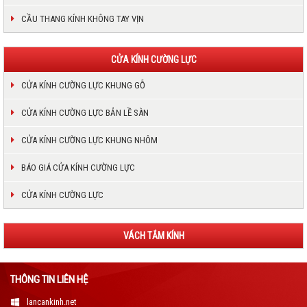
CẦU THANG KÍNH KHÔNG TAY VỊN
CỬA KÍNH CƯỜNG LỰC
CỬA KÍNH CƯỜNG LỰC KHUNG GỖ
CỬA KÍNH CƯỜNG LỰC BẢN LỀ SÀN
CỬA KÍNH CƯỜNG LỰC KHUNG NHÔM
BÁO GIÁ CỬA KÍNH CƯỜNG LỰC
CỬA KÍNH CƯỜNG LỰC
VÁCH TẮM KÍNH
THÔNG TIN LIÊN HỆ
lancankinh.net