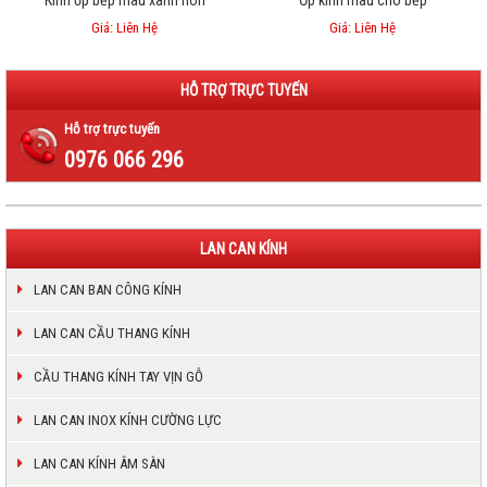
Kính ốp bếp màu xanh non
Ốp kính màu cho bếp
Giá: Liên Hệ
Giá: Liên Hệ
HỖ TRỢ TRỰC TUYẾN
Hỗ trợ trực tuyến
0976 066 296
LAN CAN KÍNH
LAN CAN BAN CÔNG KÍNH
LAN CAN CẦU THANG KÍNH
CẦU THANG KÍNH TAY VỊN GỖ
LAN CAN INOX KÍNH CƯỜNG LỰC
LAN CAN KÍNH ÂM SÀN