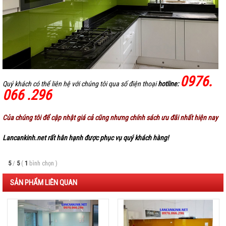
0976.
Quý khách có thể liên hệ với chúng tôi qua số điện thoại
hotline:
066 .296
Của chúng tôi để cập nhật giá cả cũng nhưng chính sách ưu đãi nhất hiện nay
Lancankinh.net
rất hân hạnh được phục vụ quý khách hàng!
5
/
5
(
1
bình chọn
)
SẢN PHẨM LIÊN QUAN