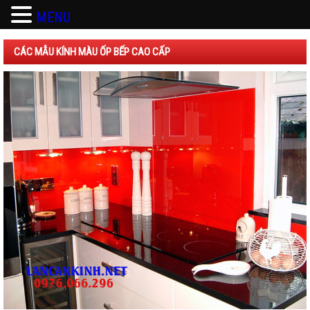
MENU
CÁC MẪU KÍNH MÀU ỐP BẾP CAO CẤP