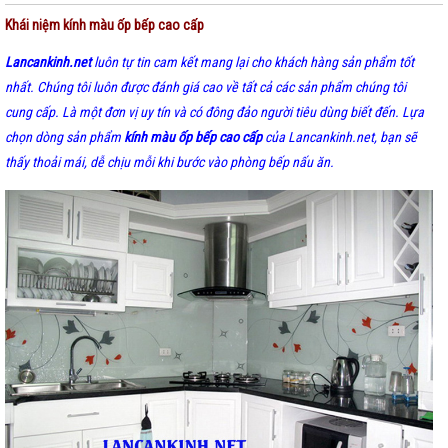
Khái niệm kính màu ốp bếp cao cấp
Lancankinh.net
luôn tự tin cam kết mang lại cho khách hàng sản phẩm tốt
nhất. Chúng tôi luôn được đánh giá cao về tất cả các sản phẩm chúng tôi
cung cấp. Là một đơn vị uy tín và có đông đảo người tiêu dùng biết đến. Lựa
chọn dòng sản phẩm
kính màu ốp bếp cao cấp
của Lancankinh.net, bạn sẽ
thấy thoải mái, dễ chịu mỗi khi bước vào phòng bếp nấu ăn.