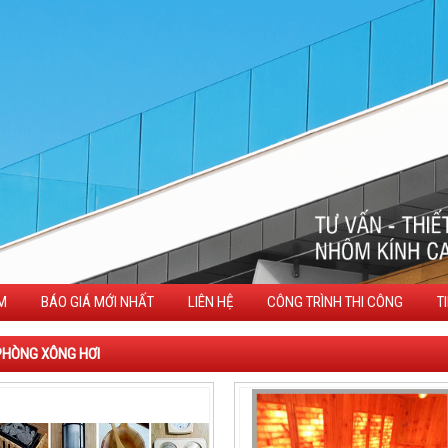
M
BÁO GIÁ MỚI NHẤT
LIÊN HỆ
CÔNG TRÌNH THI CÔNG
T
PHÒNG XÔNG HƠI