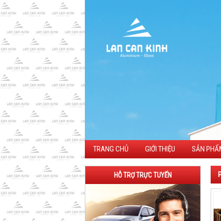
TRANG CHỦ
GIỚI THIỆU
SẢN PHẨ
HỖ TRỢ TRỰC TUYẾN