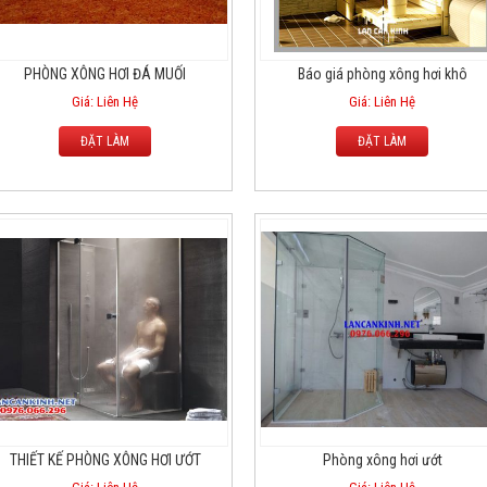
PHÒNG XÔNG HƠI ĐÁ MUỐI
Báo giá phòng xông hơi khô
Giá: Liên Hệ
Giá: Liên Hệ
ĐẶT LÀM
ĐẶT LÀM
THIẾT KẾ PHÒNG XÔNG HƠI ƯỚT
Phòng xông hơi ướt