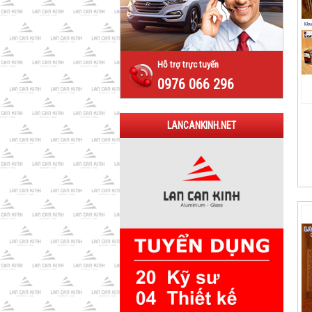
Hỗ trợ trực tuyến
0976 066 296
LANCANKINH.NET