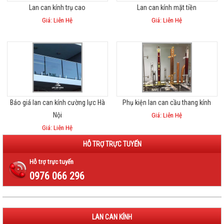
Lan can kính trụ cao
Lan can kính mặt tiền
Giá: Liên Hệ
Giá: Liên Hệ
Báo giá lan can kính cường lực Hà
Phụ kiện lan can cầu thang kính
Nội
Giá: Liên Hệ
Giá: Liên Hệ
HỖ TRỢ TRỰC TUYẾN
Hỗ trợ trực tuyến
0976 066 296
LAN CAN KÍNH