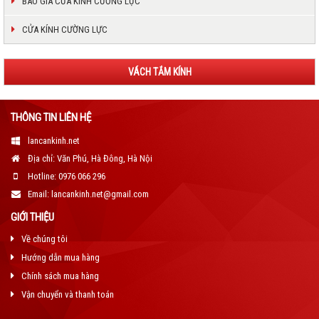
BÁO GIÁ CỬA KÍNH CƯỜNG LỰC
CỬA KÍNH CƯỜNG LỰC
VÁCH TẮM KÍNH
THÔNG TIN LIÊN HỆ
lancankinh.net
Địa chỉ: Văn Phú, Hà Đông, Hà Nội
Hotline: 0976 066 296
Email: lancankinh.net@gmail.com
GIỚI THIỆU
Về chúng tôi
Hướng dẫn mua hàng
Chính sách mua hàng
Vận chuyển và thanh toán