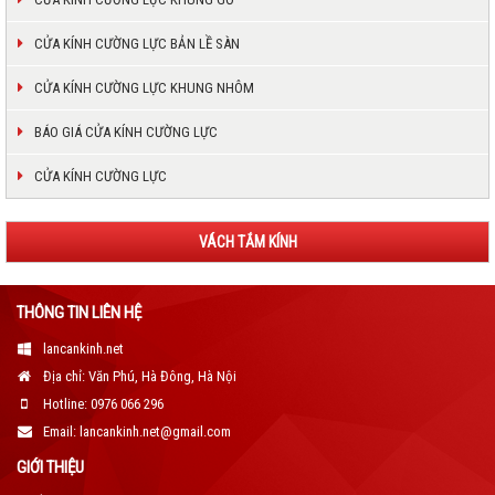
CỬA KÍNH CƯỜNG LỰC BẢN LỀ SÀN
CỬA KÍNH CƯỜNG LỰC KHUNG NHÔM
BÁO GIÁ CỬA KÍNH CƯỜNG LỰC
CỬA KÍNH CƯỜNG LỰC
VÁCH TẮM KÍNH
THÔNG TIN LIÊN HỆ
lancankinh.net
Địa chỉ: Văn Phú, Hà Đông, Hà Nội
Hotline: 0976 066 296
Email: lancankinh.net@gmail.com
GIỚI THIỆU