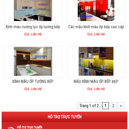
Kính màu cường lực ốp tường bếp
Các mẫu kính màu ốp bếp cao cấp
Giá: Liên Hệ
Giá: Liên Hệ
KÍNH MÀU ỐP TƯỜNG BẾP
MẪU KÍNH MÀU ỐP BẾP ĐẸP
Giá: Liên Hệ
Giá: Liên Hệ
Trang 1 of 2
1
2
»
HỖ TRỢ TRỰC TUYẾN
Hỗ trợ trực tuyến