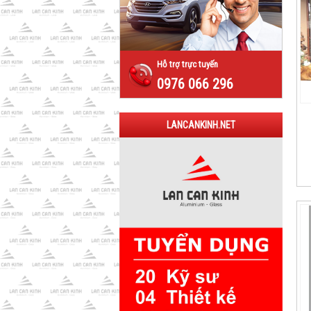
Hỗ trợ trực tuyến
0976 066 296
LANCANKINH.NET