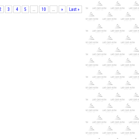
2
3
4
5
...
10
...
»
Last »