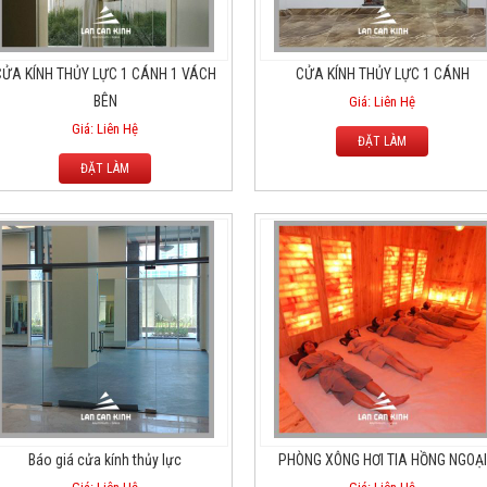
CỬA KÍNH THỦY LỰC 1 CÁNH 1 VÁCH
CỬA KÍNH THỦY LỰC 1 CÁNH
BÊN
Giá: Liên Hệ
Giá: Liên Hệ
ĐẶT LÀM
ĐẶT LÀM
Báo giá cửa kính thủy lực
PHÒNG XÔNG HƠI TIA HỒNG NGOẠI