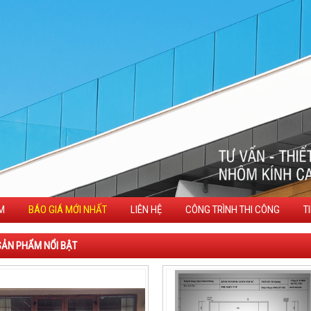
M
BÁO GIÁ MỚI NHẤT
LIÊN HỆ
CÔNG TRÌNH THI CÔNG
T
SẢN PHẨM NỔI BẬT