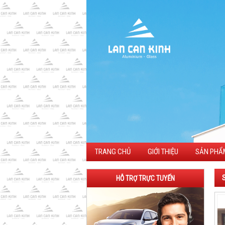
TRANG CHỦ
GIỚI THIỆU
SẢN PHẨ
HỖ TRỢ TRỰC TUYẾN