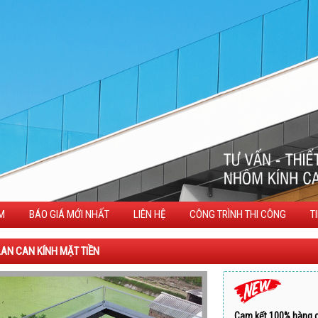
M
BÁO GIÁ MỚI NHẤT
LIÊN HỆ
CÔNG TRÌNH THI CÔNG
T
LAN CAN KÍNH MẶT TIỀN
Cam kết 100% hàng 