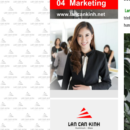
Lan
trì
hơn