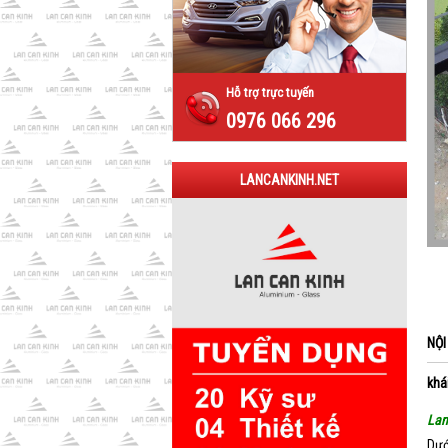
Hỗ trợ trực tuyến
0976 066 296
LANCANKINH.NET
NỘI
khá
Lan
Dướ