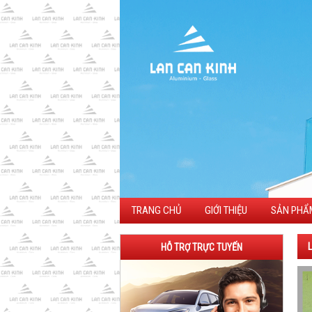
TRANG CHỦ
GIỚI THIỆU
SẢN PHẨ
HỖ TRỢ TRỰC TUYẾN