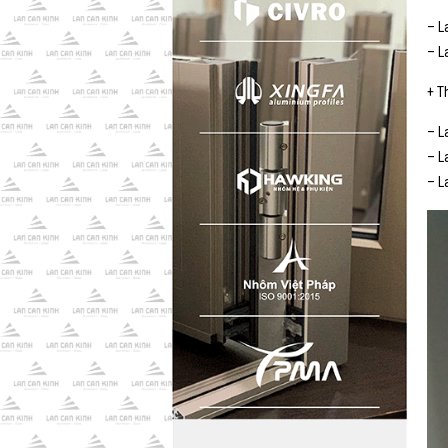
– L
– L
+ T
– L
– L
– L