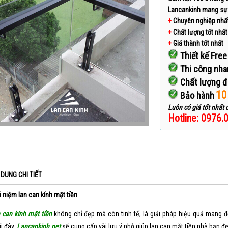
Lancankinh mang sự 
+
Chuyên nghiệp nhấ
+
Chất lượng tốt nhất
+
Giá thành tốt nhất
Thiết kế Free
Thi công nha
Chất lượng 
10
Bảo hành
Luôn có giá tốt nhất 
Hotline: 0976.
 DUNG CHI TIẾT
i niệm lan can kính mặt tiền
 can kính mặt tiền
không chỉ đẹp mà còn tinh tế, là giải pháp hiệu quả mang đ
i đây,
Lancankinh.net
sẽ cung cấp vài lưu ý nhỏ giúp lan can mặt tiền nhà bạn đẹ