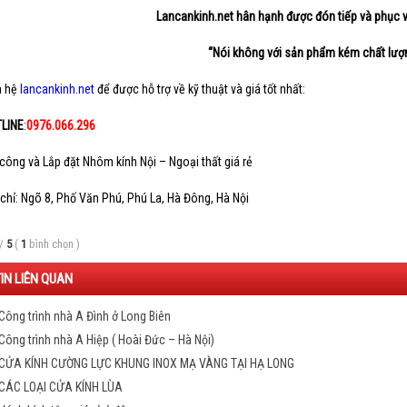
Lancankinh.net hân hạnh được đón tiếp và phục v
“Nói không với sản phẩm kém chất lượ
n hệ
lancankinh.net
để được hỗ trợ về kỹ thuật và giá tốt nhất:
LINE
:
0976.066.296
 công và Lắp đặt Nhôm kính Nội – Ngoại thất giá rẻ
 chỉ: Ngõ 8, Phố Văn Phú, Phú La, Hà Đông, Hà Nội
/
5
(
1
bình chọn
)
TIN LIÊN QUAN
Công trình nhà A Đình ở Long Biên
Công trình nhà A Hiệp ( Hoài Đức – Hà Nội)
CỬA KÍNH CƯỜNG LỰC KHUNG INOX MẠ VÀNG TẠI HẠ LONG
CÁC LOẠI CỬA KÍNH LÙA