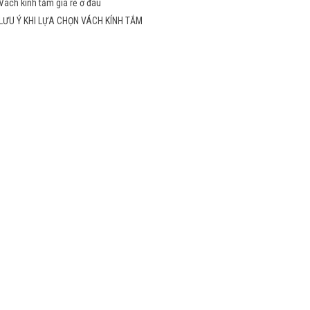
Vách kính tắm giá rẻ ở đâu
LƯU Ý KHI LỰA CHỌN VÁCH KÍNH TẮM