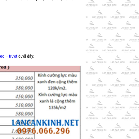
reo – trượt
dưới đây: