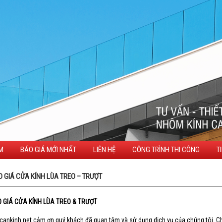
M
BÁO GIÁ MỚI NHẤT
LIÊN HỆ
CÔNG TRÌNH THI CÔNG
T
 GIÁ CỬA KÍNH LÙA TREO – TRƯỢT
 GIÁ CỬA KÍNH LÙA TREO & TRƯỢT
cankinh.net cảm ơn quý khách đã quan tâm và sử dụng dịch vụ của chúng tôi. Chú