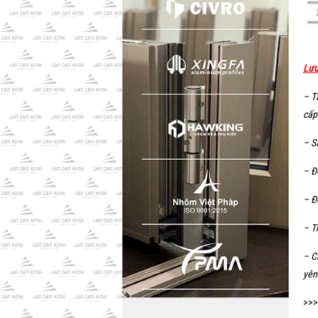
Lưu
– T
cấp
– S
– Đ
– Đ
– T
– C
yên
>>>