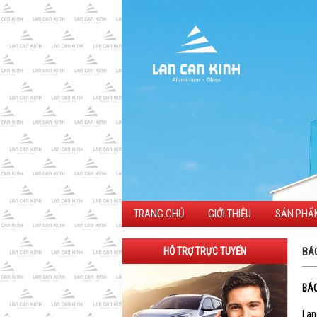
TRANG CHỦ
GIỚI THIỆU
SẢN PHẨ
HỖ TRỢ TRỰC TUYẾN
BÁO
BÁO
Lan