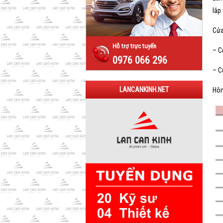
lắp
Cửa
Hỗ trợ trực tuyến
– C
0976 066 296
– C
LANCANKINH.NET
Hôm