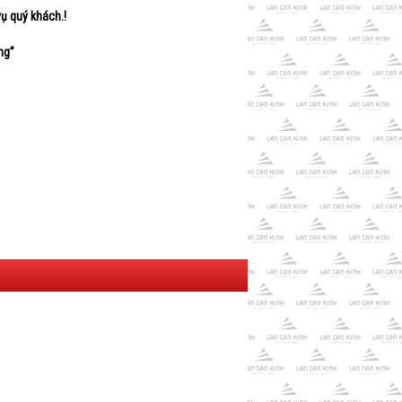
ụ quý khách.!
ng”